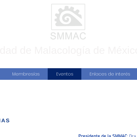
dad de Malacología de Méxic
Membresías
Eventos
Enlaces de interés
-
Mazatlán, Sinaloa
IAS
Presidente de la SMMAC
: Dra