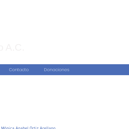
o A.C.
Contacto
Donaciones
. Mónica Anabel Ortiz Arellano