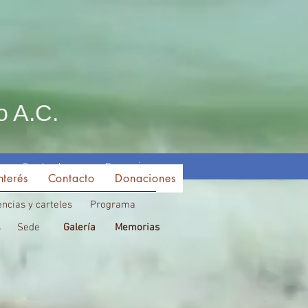
o A.C.
Contacto
Donaciones
nterés
Contacto
Donaciones
ncias y carteles
Programa
s
Sede
Galería
Memorias