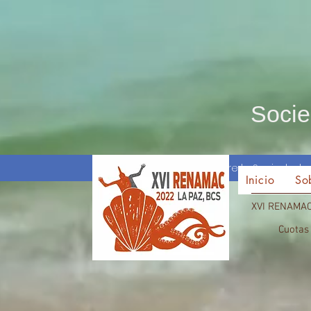
Socie
Inicio
Sobre la Sociedad
Inicio
So
XVI RENAMA
Cuotas