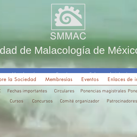
dad de Malacología de Méxic
Membresías
Eventos
Enlaces de interés
bre la Sociedad
Membresías
Eventos
Enlaces de i
C
Fechas importantes
Circulares
Ponencias magistrales
Pone
Cursos
Concursos
Comité organizador
Patrocinadore